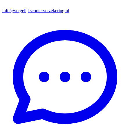
info@vergelijkscooterverzekering.nl